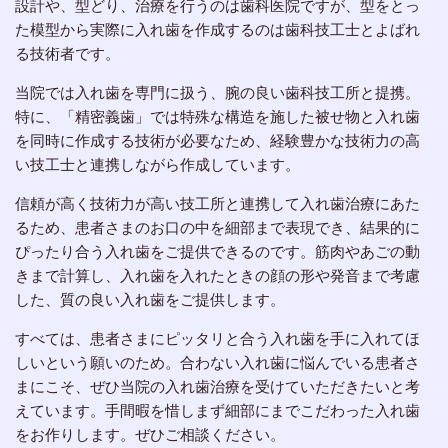
設計や、型どり、治療を行うのは歯科医院ですが、型をとっ
た模型から実際に入れ歯を作成するのは歯科技工士とよばれ
る技術者です。
当院では入れ歯を専門に扱う、腕の良い歯科技工所と提携。
特に、「精密義歯」では特殊な構造を施した被せ物と入れ歯
を同時に作成する技術が必要なため、経験豊かな技術力の高
い技工士と連携しながら作成しています。
信頼が高く技術力が高い技工所と連携して入れ歯治療にあた
るため、患者さまのお口の中を細部まで表現でき、結果的に
ぴったり合う入れ歯をご提供できるのです。筋肉やあごの動
きまで計算し、入れ歯を入れたときの顔の形や発音まで考慮
した、質の良い入れ歯をご提供します。
すべては、患者さまにピッタリと合う入れ歯を手に入れてほ
しいという願いのため。合わない入れ歯に悩んでいる患者さ
まにこそ、ぜひ当院の入れ歯治療を受けていただきたいと考
えています。手間暇を惜しまず細部にまでこだわった入れ歯
をお作りします。ぜひご相談ください。