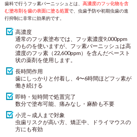
歯科で行うフッ素バーニッシュとは、
高濃度のフッ化物を含
む塗布剤を歯の表面に塗る処置
で、虫歯予防や初期虫歯の進
行抑制に非常に効果的です。
高濃度
通常のフッ素塗布では、フッ素濃度9,000ppm
のものを使いますが、フッ素バーニッシュは高
濃度のフッ素（22,600ppm）を含んだペースト
状の薬剤を使用します。
長時間作用
歯にしっかりと付着し、4〜6時間ほどフッ素が
働き続ける
即時・短時間で処置完了
数分で塗布可能、痛みなし・麻酔も不要
小児～成人まで対象
虫歯リスクが高い方、矯正中、ドライマウスの
方にも有効